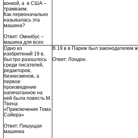
конкой, а в США –
трамваем.
Как первоначально
называлась эта
машина?
Ответ: Омнибус –
машина для всех
Одно из
В 19 в в Париж был законодателем ж
изобретений 19 в.
быстро разошлось
Ответ: Лондон.
среди писателей,
редакторов,
бизнесменов, а
первое
произведение
напечатанное на
ней была повесть М.
Твена
«Приключения Тома
Сойера»
Ответ: Пишущая
машинка