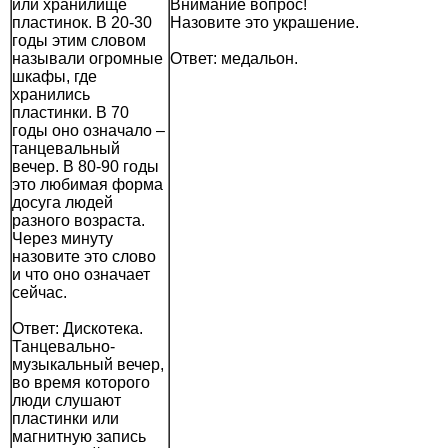
или хранилище
Внимание вопрос!
пластинок. В 20-30
Назовите это украшение.
годы этим словом
называли огромные
Ответ: медальон.
шкафы, где
хранились
пластинки. В 70
годы оно означало –
танцевальный
вечер. В 80-90 годы
это любимая форма
досуга людей
разного возраста.
Через минуту
назовите это слово
и что оно означает
сейчас.
Ответ: Дискотека.
Танцевально-
музыкальный вечер,
во время которого
люди слушают
пластинки или
магнитную запись