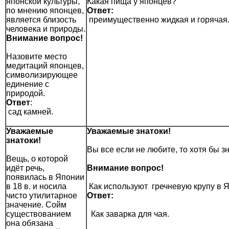
японской культуры,
Какая пища у японцев?
по мнению японцев,
Ответ:
является близость
преимущественно жидкая и горячая
человека и природы.
Внимание вопрос!
Назовите место
медитаций японцев,
символизирующее
единение с
природой.
Ответ
:
сад камней.
Уважаемые
Уважаемые знатоки!
знатоки!
Вы все если не любите, то хотя бы з
Вещь, о которой
идёт речь,
Внимание вопрос!
появилась в Японии
в 18 в. и носила
Как используют гречневую крупу в 
чисто утилитарное
Ответ:
значение. Сойм
существованием
Как заварка для чая.
она обязана