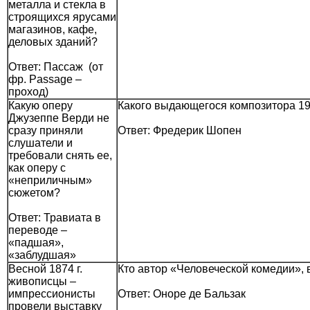
металла и стекла в
строящихся ярусами
магазинов, кафе,
деловых зданий?
Ответ: Пассаж (от
фр. Passage –
проход)
Какую оперу
Какого выдающегося композитора 19
Джузеппе Верди не
сразу приняли
Ответ: Фредерик Шопен
слушатели и
требовали снять ее,
как оперу с
«неприличным»
сюжетом?
Ответ: Травиата в
переводе –
«падшая»,
«заблудшая»
Весной 1874 г.
Кто автор «Человеческой комедии», 
живописцы –
импрессионисты
Ответ: Оноре де Бальзак
провели выставку