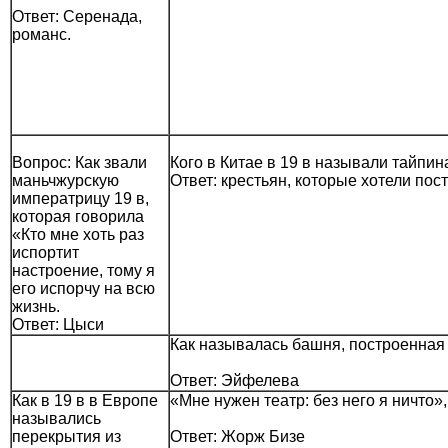
Ответ: Серенада,
романс.
Вопрос: Как звали
Кого в Китае в 19 в называли тайпи
маньчжурскую
Ответ: крестьян, которые хотели по
императрицу 19 в,
которая говорила
«Кто мне хоть раз
испортит
настроение, тому я
его испорчу на всю
жизнь.
Ответ: Цыси
Как называлась башня, построенная 
Ответ: Эйфелева
Как в 19 в в Европе
«Мне нужен театр: без него я ничто
назывались
перекрытия из
Ответ: Жорж Бизе