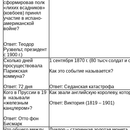
сформировав полк
«лихих всадников»
(ковбоев) принял
участие в испано-
американской
войне?
Ответ: Теодор
Рузвельт, президент
с 1900 г.)
Сколько дней
1 сентября 1870 г. (80 тысч солдат
просуществовала
Парижская
Как это событие называется?
коммуна?
Ответ: 72 дня
Ответ: Седанская катастрофа
Кого в Пруссии в 19
Как звали английскую королеву, кот
в называли
«железным
Ответ: Виктория (1819 – 1901)
канцлером»?
Ответ: Отто фон
Бисмарк
Что общего между
Луидор – старинная золотая монета, с