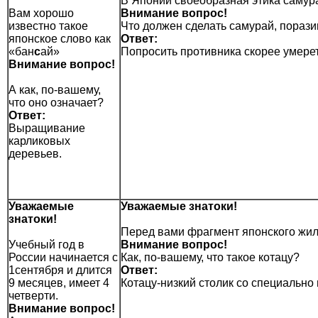
В Японии своеобразная этика самура
Вам хорошо
Внимание вопрос!
известно такое
Что должен сделать самурай, порази
японское слово как
Ответ:
«бан
с
ай»
Попросить противника скорее умерет
Внимание вопрос!
А как, по-вашему,
что оно означает?
Ответ:
Выращивание
карликовых
деревьев.
Уважаемые
Уважаемые знатоки!
знатоки!
Перед вами фрагмент японского жил
Учебный год в
Внимание вопрос!
России начинается с
Как, по-вашему, что такое котацу?
1сентября и длится
Ответ:
9 месяцев, имеет 4
Котацу-низкий столик со специальн
четверти.
Внимание вопрос!