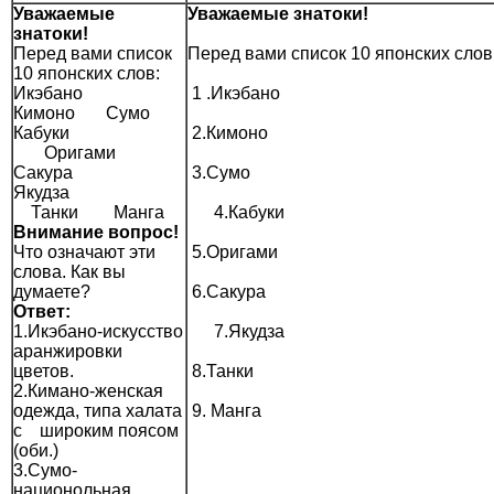
Уважаемые
Уважаемые знатоки!
знатоки!
Перед вами список
Перед вами список 10 японских слов
10 японских слов:
Икэбано
1 .Икэбано
Кимоно Сумо
Кабуки
2.Кимоно
Оригами
Сакура
3.Сумо
Якудза
Танки Манга
4.Кабуки
Внимание вопрос!
Что означают эти
5.Оригами
слова. Как вы
думаете?
6.Сакура
Ответ:
1.Икэбано-искусство
7.Якудза
аранжировки
цветов.
8.Танки
2.Кимано-женская
одежда, типа халата
9. Манга
с широким поясом
(оби.)
3.Сумо-
национольная