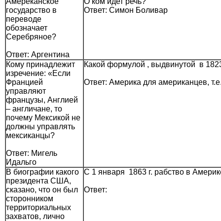
Амереканское
О ком идет речь?
государство в
Ответ: Симон Боливар
переводе
обозначает
Серебряное?
Ответ: Аргентина
Кому принадлежит
Какой формулой , выдвинутой в 182
изречение: «Если
Францией
Ответ: Америка для американцев, т.
управляют
французы, Англией
– англичане, то
почему Мексикой не
должны управлять
мексиканцы?
Ответ: Мигель
Идальго
В биографии какого
С 1 января 1863 г. рабство в Америк
президента США,
сказано, что он был
Ответ:
сторонником
территориальных
захватов, лично