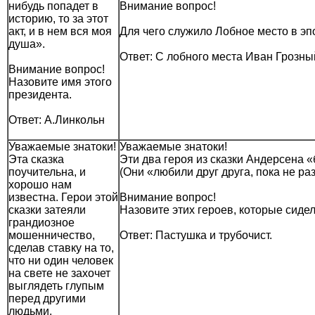
нибудь попадет в
Вним
историю, то за этот
акт, и в нем вся моя
Для чего служило Лобное место в э
душа».
Ответ: С лобного места Иван Грозны
Внимание вопрос!
Назовите имя этого
президента.
Ответ: А.Линкольн
Уважаемые знатоки!
Уважаемые знатоки!
Эта сказка
Эти два героя из сказки Андерсена 
поучительна, и
(Они «любили друг друга, пока не ра
хорошо нам
известна. Герои этой
Внимание вопрос!
сказки затеяли
Назовите этих героев, которые сидел
грандиозное
мошенничество,
Ответ: Пастушка и трубочист.
сделав ставку на то,
что ни один человек
на свете не захочет
выглядеть глупым
перед другими
людьми.