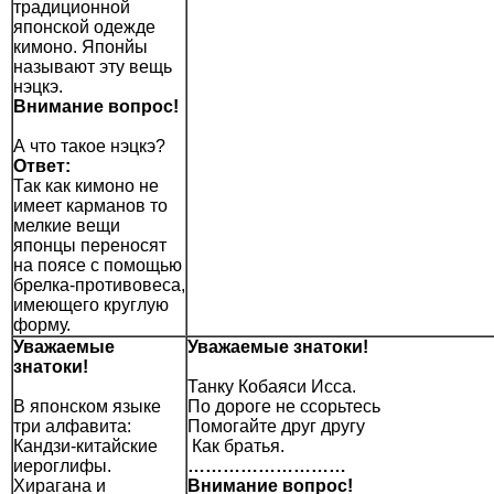
традиционной
японской одежде
кимоно. Японйы
называют эту вещь
нэцкэ.
Внимание вопрос!
А что такое нэцкэ?
Ответ:
Так как кимоно не
имеет карманов то
мелкие вещи
японцы переносят
на поясе с помощью
брелка-противовеса,
имеющего круглую
форму.
Уважаемые
Уважаемые знатоки!
знатоки!
Танку Кобаяси Исса.
В японском языке
По дороге не ссорьтесь
три алфавита:
Помогайте друг другу
Кандзи-китайские
Как братья.
иероглифы.
………………………
Хирагана и
Внимание вопрос!