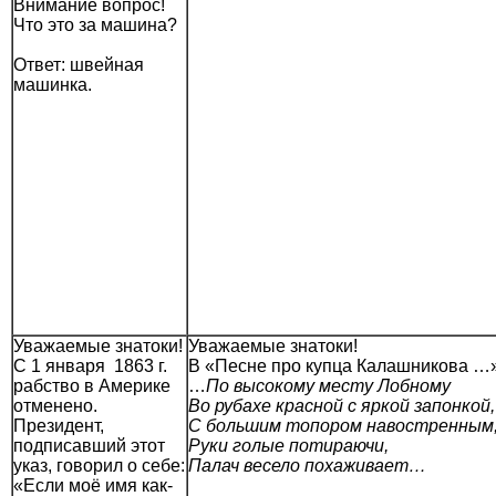
Внимание вопрос!
Что это за машина?
Ответ: швейная
машинка.
Уважаемые знатоки!
Уважаемые знатоки!
С 1 января 1863 г.
В «Песне про купца Калашникова …»
рабство в Америке
…
По высокому месту Лобному
отменено.
Во рубахе красной с яркой запонкой,
Президент,
С большим топором навостренным
подписавший этот
Руки голые потираючи,
указ, говорил о себе:
Палач весело похаживает…
«Если моё имя как-