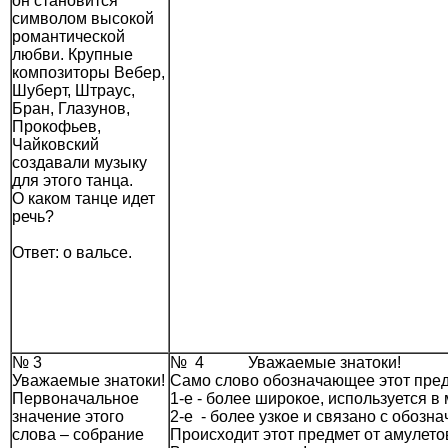
он становится
символом высокой
романтической
любви. Крупные
композиторы Вебер,
Шуберт, Штраус,
Бран, Глазунов,
Прокофьев,
Чайковский
создавали музыку
для этого танца.
О каком танце идет
речь?
Ответ: о вальсе.
№ 3
№ 4 Уважаемые знатоки!
Уважаемые знатоки!
Само слово обозначающее этот пред
Первоначальное
1-е - более широкое, используется 
значение этого
2-е - более узкое и связано с обоз
слова – собрание
Происходит этот предмет от амулето