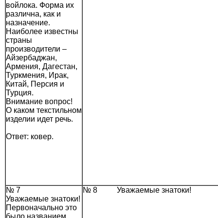
войлока. Форма их
различна, как и
назначение.
Наиболее известны
страны
производители –
Айзербаджан,
Армения, Дагестан,
Туркмения, Ирак,
Китай, Персия и
Турция.
Внимание вопрос!
О каком текстильном
изделии идет речь.
Ответ: ковер.
№ 7
№ 8 Уважаемые знатоки!
Уважаемые знатоки!
Первоначально это
было названием