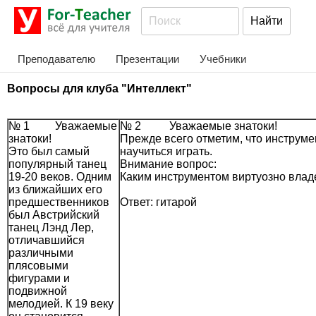
Преподавателю
Презентации
Учебники
Вопросы для клуба "Интеллект"
№ 1 Уважаемые
№ 2 Уважаемые знатоки!
знатоки!
Прежде всего отметим, что инструмен
Это был самый
научиться играть.
популярный танец
Внимание вопрос:
19-20 веков. Одним
Каким инструментом виртуозно влад
из ближайших его
предшественников
Ответ: гитарой
был Австрийский
танец Лэнд Лер,
отличавшийся
различными
плясовыми
фигурами и
подвижной
мелодией. К 19 веку