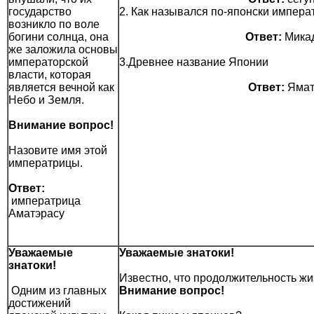
государство
2. Как назывался по-японски импера
возникло по воле
богини солнца, она
Ответ:
Мика
же заложила основы
императорской
3.Древнее название Японии
власти, которая
является вечной как
Ответ:
Ямат
Небо и Земля.
Внимание вопрос!
Назовите имя этой
императрицы.
Ответ:
императрица
Аматэрасу
Уважаемые
Уважаемые знатоки!
знатоки!
Известно, что продолжительность жи
Одним из главных
Внимание вопрос!
достижений