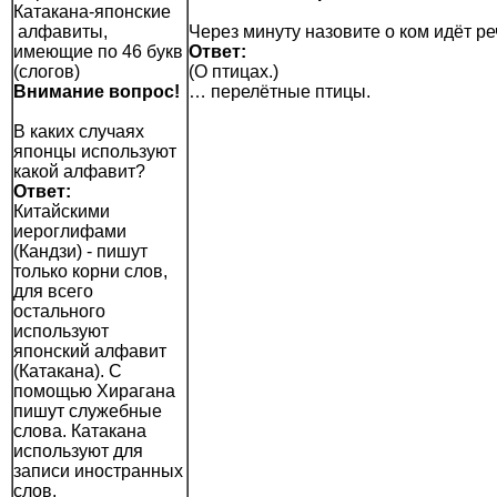
Катакана-японские
алфавиты,
Через минуту назовите о ком идёт ре
имеющие по 46 букв
Ответ:
(слогов)
(О птицах.)
Внимание вопрос!
… перелётные птицы.
В каких случаях
японцы используют
какой алфавит?
Ответ:
Китайскими
иероглифами
(Кандзи) - пишут
только корни слов,
для всего
остального
используют
японский алфавит
(Катакана). С
помощью Хирагана
пишут служебные
слова. Катакана
используют для
записи иностранных
слов.