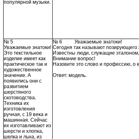
популярной музыки.
№ 5
№ 6 Уважаемые знатоки!
Уважаемые знатоки!
Сегодня так называют позирующего х
Это текстильное
Известны люди, служащие эталоном,
изделие имеет как
Внимание вопрос!
практическое так и
Назовите это слово и профессию, о 
художественное
значение. А
Ответ: модель.
появились они с
развитием
шерстяного
скотоводства.
Техника их
изготовления
ручная, с 19 века и
машинная. Сейчас
их изготавливают из
шерсти и хлопка,
шелка и льна, из