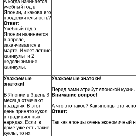
А когда начинается
учебный год в
Японии, и какова его
продолжительность?
Ответ:
Учебный год в
Японии начинается
в апреле,
заканчивается в
марте. Имеет летние
каникулы и 2
недели зимние
каникулы.
Уважаемые
Уважаемые знатоки!
знатоки!
Перед вами атрибут японской кухни.
В Японии в 3 день 3
Внимание вопрос!
месяца отмечают
праздник. В этот
А что это такое? Как японцы это исп
день принято кукол
Ответ:
в традиционных
нарядах. Если в
Так как японцы очень экономичный н
доме уже есть такие
куклы, то их