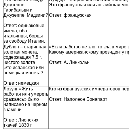
Джузеппе
Это французская или английская мо
Гарибальди и
Джузеппе Мадзини?
Ответ: французская
Ответ: одинаковые
имена, оба
итальянцы, борцы
за свободу Италии.
Дублон – старинная
«Если рабство не зло, то зла в мире
золотая монета,
Какому американскому президенту п
содержащая 7,5 г.
чистого золота
Ответ: А. Линкольн
Это испанская или
немецкая монета?
Ответ: немецкая
Лозунг «Жить
Кто из французских императоров пер
работая или умереть
сражаясь» было
Ответ: Наполеон Бонапарт
написано на черном
знамени
Ответ: Лионских
ткачей 1830 г.