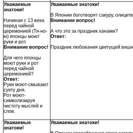
Уважаемые
Уважаемые знатоки!
знатоки!
В Японии боготворят сакуру, олицет
Начиная с 13 века
Внимание вопрос!
перед чайной
церемонией (Тя-но-
А что это за праздник ханами?
ю) японцы моют
Ответ:
руки и рот.
Внимание вопрос!
Праздник любования цветущей вишн
Для чего японцы
моют руки и рот
перед чайной
церемонией?
Ответ:
Руки моют-смывают
суету дня.
Рот моют-
символизируя
чистоту мыслей и
слов.
Уважаемые
Уважаемые знатоки!
знатоки!