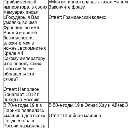
Приближенный
«Моя истинная слава,- сказал Наполе
императора, в своих
Закончите фразу
мемуарах писал:
«Государь, я Вас
Ответ: Гражданский кодекс
умоляю, во имя
Франции, во имя
Вашей и нашей
безопасности,
вложите меч в
ножны, вспомните о
Крале XII"
Какому императору
и по поводу каких
событий были
обращены эти
слова?
Ответ: Наполеон
Бонапарт, 1812 г.
поход на Россию
В 70-е годы 19 в в
В 50-е годы 19 в Элиас Хау и Айзек
Париже появилась
«машина для всех».
Ответ: Швейная машина
Позднее она в
России называлась