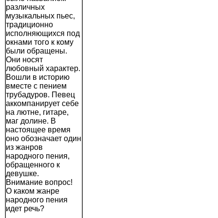
различных
музыкальных пьес,
традиционно
исполняющихся под
окнами того к кому
были обращены.
Они носят
любовный характер.
Вошли в историю
вместе с пением
трубадуров. Певец
аккомпанирует себе
на лютне, гитаре,
маг долине. В
настоящее время
оно обозначает один
из жанров
народного пения,
обращенного к
девушке.
Внимание вопрос!
О каком жанре
народного пения
идет речь?