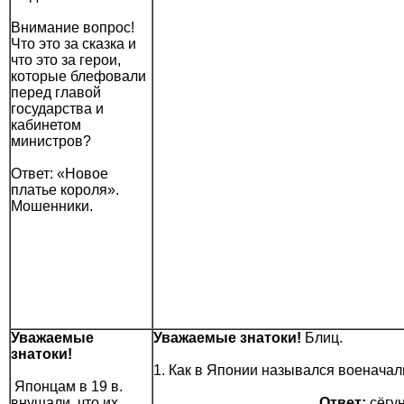
Внимание вопрос!
Что это за сказка и
что это за герои,
которые блефовали
перед главой
государства и
кабинетом
министров?
Ответ: «Новое
платье короля».
Мошенники.
Уважаемые
Уважаемые знатоки!
Блиц.
знатоки!
1. Как в Японии назывался военачал
Японцам в 19 в.
внушали, что их
Ответ:
сёгу