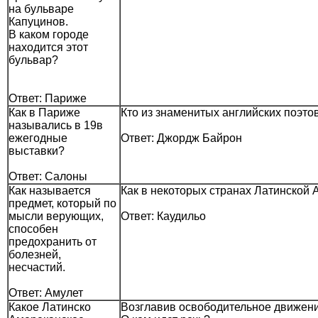
на бульваре
Капуцинов.
В каком городе
находится этот
бульвар?
Ответ: Париже
Как в Париже
Кто из знаменитых английских поэто
назывались в 19в
ежегодные
Ответ: Джордж Байрон
выставки?
Ответ: Салоны
Как называется
Как в некоторых странах Латинской 
предмет, который по
мысли верующих,
Ответ: Каудильо
способен
предохранить от
болезней,
несчастий.
Ответ: Амулет
Какое Латинско
Возглавив освободительное движени