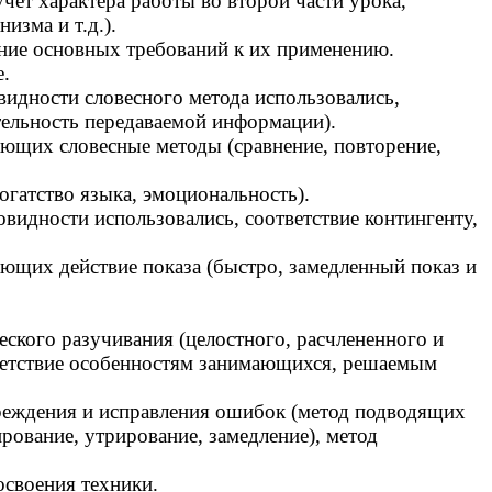
чет характера работы во второй части урока,
изма и т.д.).
ние основных требований к их применению.
.
видности словесного метода использовались,
ательность передаваемой информации).
ющих словесные методы (сравнение, повторение,
огатство языка, эмоциональность).
овидности использовались, соответствие контингенту,
ющих действие показа (быстро, замедленный показ и
ского разучивания (целостного, расчлененного и
тветствие особенностям занимающихся, решаемым
реждения и исправления ошибок (метод подводящих
рование, утрирование, замедление), метод
своения техники.