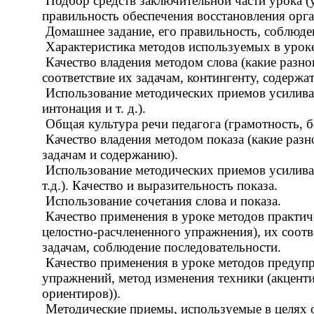
Подбор средств заключительной части урока (у
правильность обеспечения восстановления орган
Домашнее задание, его правильность, соблюде
Характеристика методов используемых в уроке
Качество владения методом слова (какие разно
соответствие их задачам, контингенту, содерж
Использование методических приемов усилива
интонация и т. д.).
Общая культура речи педагога (грамотность, б
Качество владения методом показа (какие разн
задачам и содержанию).
Использование методических приемов усилива
т.д.). Качество и выразительность показа.
Использование сочетания слова и показа.
Качество применения в уроке методов практиче
целостно-расчлененного упражнения), их соо
задачам, соблюдение последовательности.
Качество применения в уроке методов предуп
упражнений, метод изменения техники (акценти
ориентиров)).
Методические приемы, используемые в целях о