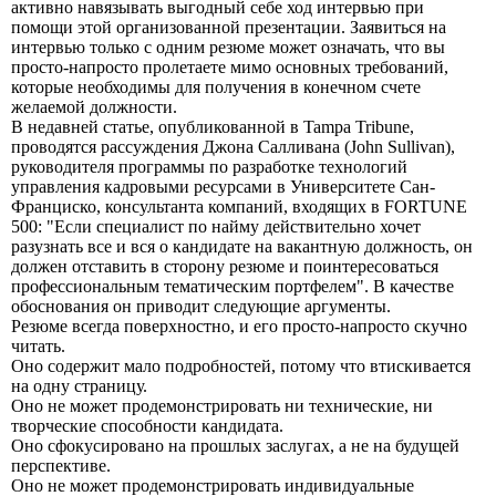
активно навязывать выгодный себе ход интервью при
помощи этой организованной презентации. Заявиться на
интервью только с одним резюме может означать, что вы
просто-напросто пролетаете мимо основных требований,
которые необходимы для получения в конечном счете
желаемой должности.
В недавней статье, опубликованной в Tampa Tribune,
проводятся рассуждения Джона Салливана (John Sullivan),
руководителя программы по разработке технологий
управления кадровыми ресурсами в Университете Сан-
Франциско, консультанта компаний, входящих в FORTUNE
500: "Если специалист по найму действительно хочет
разузнать все и вся о кандидате на вакантную должность, он
должен отставить в сторону резюме и поинтересоваться
профессиональным тематическим портфелем". В качестве
обоснования он приводит следующие аргументы.
Резюме всегда поверхностно, и его просто-напросто скучно
читать.
Оно содержит мало подробностей, потому что втискивается
на одну страницу.
Оно не может продемонстрировать ни технические, ни
творческие способности кандидата.
Оно сфокусировано на прошлых заслугах, а не на будущей
перспективе.
Оно не может продемонстрировать индивидуальные