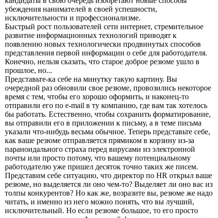
кандидаты в свою очередь изобретают новые способы
убеждения нанимателей в своей успешности,
исключительности и профессионализме.
Быстрый рост пользователей сети интернет, стремительное
развитие информационных технологий приводят к
появлению новых технологически продвинутых способов
представления первой информации о себе для работодателя.
Конечно, нельзя сказать, что старое доброе резюме ушло в
прошлое, но...
Представьте-ка себе на минутку такую картину. Вы
очередной раз обновили свое резюме, провозились некоторое
время с тем, чтобы его хорошо оформить, и наконец-то
отправили его по e-mail в ту компанию, где вам так хотелось
бы работать. Естественно, чтобы сохранить форматирование,
вы отправили его в приложении к письму, а в теме письма
указали что-нибудь весьма обычное. Теперь представьте себе,
как ваше резюме отправляется прямиком в корзину из-за
параноидального страха перед вирусами из электронной
почты или просто потому, что вашему потенциальному
работодателю уже пришел десяток точно таких же писем.
Представим себе ситуацию, что директор по HR открыл ваше
резюме, но выделяется ли оно чем-то? Выделяет ли оно вас из
толпы конкурентов? Но как же, возразите вы, резюме же надо
читать, и именно из него можно понять, что вы лучший,
исключительный. Но если резюме большое, то его просто