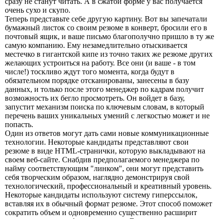
сразу не станут читать. А в сжатой форме у вас получается
очень сухо и скупо.
Теперь представьте себе другую картину. Вот вы запечатали
бумажный листок со своим резюме в конверт, бросили его в
почтовый ящик, и ваше письмо благополучно пришло в ту же
самую компанию. Ему незамедлительно отыскивается
местечко в гигантской кипе из точно таких же резюме других
желающих устроиться на работу. Все они (и ваше - в том
числе!) тоскливо ждут того момента, когда будут в
обязательном порядке отсканированы, занесены в базу
данных, и только после этого менеджер по кадрам получит
возможность их бегло просмотреть. Он войдет в базу,
запустит механизм поиска по ключевым словам, в который
перечень ваших уникальных умений с легкостью может и не
попасть.
Один из ответов могут дать сами новые коммуникационные
технологии. Некоторые кандидаты представляют свои
резюме в виде HTML-странички, которую выкладывают на
своем веб-сайте. Снабдив предполагаемого менеджера по
найму соответствующим "линком", они могут представить
себя творческим образом, наглядно демонстрируя свой
технологический, профессиональный и креативный уровень.
Некоторые кандидаты используют систему гиперссылок,
вставляя их в обычный формат резюме. Этот способ поможет
сократить объем и одновременно существенно расширит