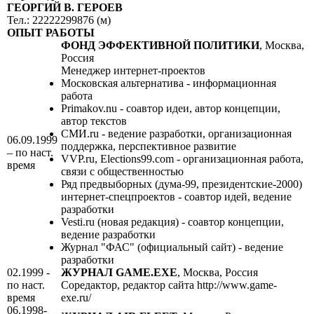
ГЕОРГИЙ В. ГЕРОЕВ
Тел.: 22222299876 (м)
ОПЫТ РАБОТЫ
ФОНД ЭФФЕКТИВНОЙ ПОЛИТИКИ
, Москва,
Россия
Менеджер интернет-проектов
Московская альтернатива - информационная
работа
Primakov.nu - соавтор идеи, автор концепции,
автор текстов
СМИ.ru - ведение разработки, организационная
06.09.1999
поддержка, перспективное развитие
– по наст.
VVP.ru, Elections99.com - организационная работа,
время
связи с общественностью
Ряд предвыборных (дума-99, президентские-2000)
интернет-спецпроектов - соавтор идей, ведение
разработки
Vesti.ru (новая редакция) - соавтор концепции,
ведение разработки
Журнал "ФАС" (официальный сайт) - ведение
разработки
02.1999 -
ЖУРНАЛ GAME.EXE
, Москва, Россия
по наст.
Соредактор, редактор сайта http://www.game-
время
exe.ru/
06.1998-