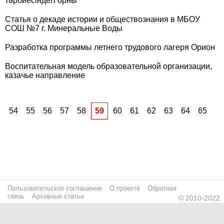
тәрбиесіндегі орны
Статья о декаде истории и обществознания в МБОУ
СОШ №7 г. Минеральные Воды
Разработка программы летнего трудового лагеря Орион
Воспитательная модель образовательной организации,
казачье направление
54
55
56
57
58
59
60
61
62
63
64
65
Пользовательское соглашение
О проекте
Обратная
связь
Архивные статьи
© 2010-2022