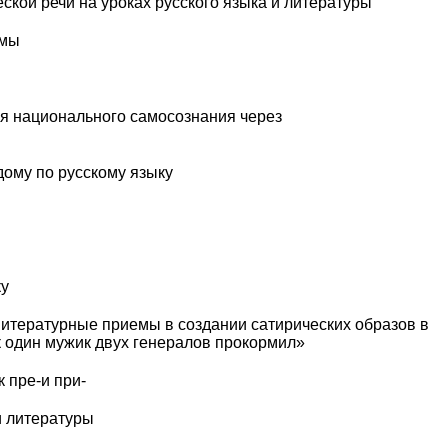
ской речи на уроках русского языка и литературы
ммы
я национального самосознания через
ому по русскому языку
ку
Литературные приемы в создании сатирических образов в
к один мужик двух генералов прокормил»
 пре-и при-
и литературы