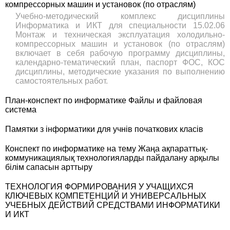
компрессорных машин и установок (по отраслям)
Учебно-методический комплекс дисциплины
Информатика и ИКТ для специальности 15.02.06
Монтаж и техническая эксплуатация холодильно-
компрессорных машин и установок (по отраслям)
включает в себя рабочую программу дисциплины,
календарно-тематический план, паспорт ФОС, КОС
дисциплины, методические указания по выполнению
самостоятельных работ.
План-конспект по информатике Файлы и файловая
система
Памятки з інформатики для учнів початкових класів
Конспект по информатике на тему Жаңа ақпараттық-
коммуникациялық технологияларды пайдалану арқылы
білім сапасын арттыру
ТЕХНОЛОГИЯ ФОРМИРОВАНИЯ У УЧАЩИХСЯ
КЛЮЧЕВЫХ КОМПЕТЕНЦИЙ И УНИВЕРСАЛЬНЫХ
УЧЕБНЫХ ДЕЙСТВИЙ СРЕДСТВАМИ ИНФОРМАТИКИ
И ИКТ