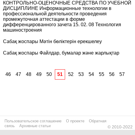
КОНТРОЛЬНО-ОЦЕНОЧНЫЕ СРЕДСТВА ПО УЧЕБНОЙ
ДИСЦИПЛИНЕ Информационные технологии в
профессиональной деятельности проведения
промежуточная аттестации в форме
дифференцированного зачета 15. 02. 08 Технология
машиностроения
Сабақ жоспары Мәтін бөліктерін ерекшелеу
Сабақ жоспары Файлдар, бумалар және жарлықтар
46
47
48
49
50
51
52
53
54
55
56
57
Пользовательское соглашение
О проекте
Обратная
связь
Архивные статьи
© 2010-2022