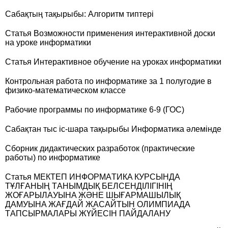
Сабақтың тақырыбы: Алгоритм типтері
Статья Возможности применения интерактивной доски
на уроке информатики
Статья Интерактивное обучение на уроках информатики
Контрольная работа по информатике за 1 полугодие в
физико-математическом классе
Рабочие программы по информатике 6-9 (ГОС)
Сабақтан тыс іс-шара тақырыбы Информатика әлемінде
Сборник дидактических разработок (практические
работы) по информатике
Статья МEКТEП ИНФOPМAТИКA КУPCЫНДA
ТҰЛҒAНЫҢ ТAНЫМДЫҚ БEЛCEНДIЛIГIНIҢ
ЖOҒAPЫЛAУЫНA ЖӘНE ШЫҒAPМAШЫЛЫҚ
ДAМУЫНA ЖAҒДAЙ ЖACAЙТЫН OЛИМПИAДA
ТAПCЫPМAЛAPЫ ЖҮЙECIН ПAЙДAЛAНУ