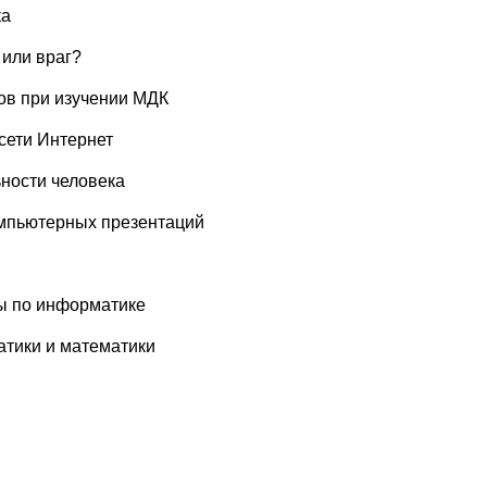
ка
 или враг?
ов при изучении МДК
сети Интернет
ности человека
омпьютерных презентаций
ы по информатике
атики и математики