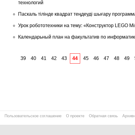
технологий
Паскаль тілінде квадрат теңдеуді шығару програм
Урок робототехники на тему: «Конструктор LEGO Mi
Календарьный план на факультатив по информатик
39
40
41
42
43
44
45
46
47
48
49
Пользовательское соглашение
О проекте
Обратная связь
Архивн