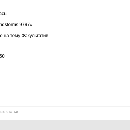
масы
ndstorms 9797»
е на тему Факультатив
50
ые статьи