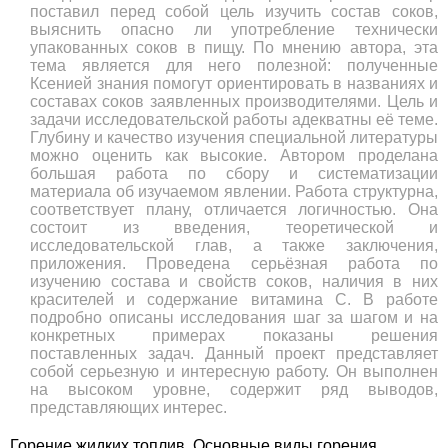
поставил перед собой цель изучить состав соков,
выяснить опасно ли употребление технически
упакованных соков в пищу. По мнению автора, эта
тема является для него полезной: полученные
Ксенией знания помогут ориентировать в названиях и
составах соков заявленных производителями. Цель и
задачи исследовательской работы адекватны её теме.
Глубину и качество изучения специальной литературы
можно оценить как высокие. Автором проделана
большая работа по сбору и систематизации
материала об изучаемом явлении. Работа структурна,
соответствует плану, отличается логичностью. Она
состоит из введения, теоретической и
исследовательской глав, а также заключения,
приложения. Проведена серьёзная работа по
изучению состава и свойств соков, наличия в них
красителей и содержание витамина С. В работе
подробно описаны исследования шаг за шагом и на
конкретных примерах показаны решения
поставленных задач. Данный проект представляет
собой серьезную и интересную работу. Он выполнен
на высоком уровне, содержит ряд выводов,
представляющих интерес.
Горение жидких топлив. Основные виды горения.