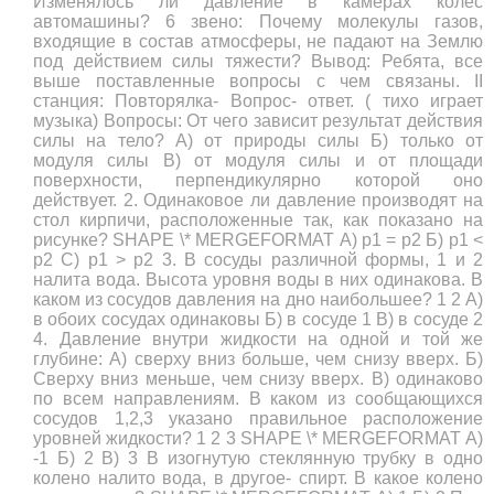
Изменялось ли давление в камерах колес
автомашины? 6 звено: Почему молекулы газов,
входящие в состав атмосферы, не падают на Землю
под действием силы тяжести? Вывод: Ребята, все
выше поставленные вопросы с чем связаны. II
станция: Повторялка- Вопрос- ответ. ( тихо играет
музыка) Вопросы: От чего зависит результат действия
силы на тело? А) от природы силы Б) только от
модуля силы В) от модуля силы и от площади
поверхности, перпендикулярно которой оно
действует. 2. Одинаковое ли давление производят на
стол кирпичи, расположенные так, как показано на
рисунке? SHAPE \* MERGEFORMAT А) р1 = р2 Б) р1 <
р2 С) р1 > р2 3. В сосуды различной формы, 1 и 2
налита вода. Высота уровня воды в них одинакова. В
каком из сосудов давления на дно наибольшее? 1 2 А)
в обоих сосудах одинаковы Б) в сосуде 1 В) в сосуде 2
4. Давление внутри жидкости на одной и той же
глубине: А) сверху вниз больше, чем снизу вверх. Б)
Сверху вниз меньше, чем снизу вверх. В) одинаково
по всем направлениям. В каком из сообщающихся
сосудов 1,2,3 указано правильное расположение
уровней жидкости? 1 2 3 SHAPE \* MERGEFORMAT А)
-1 Б) 2 В) 3 В изогнутую стеклянную трубку в одно
колено налито вода, в другое- спирт. В какое колено