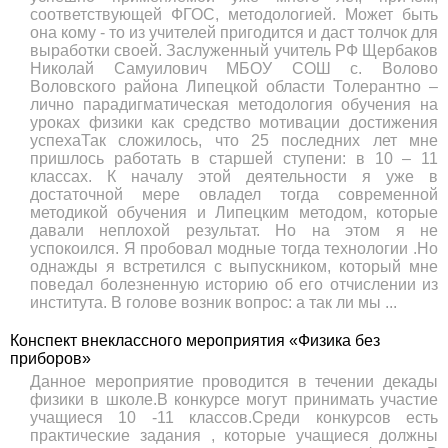
соответствующей ФГОС, методологией. Может быть
она кому - то из учителей пригодится и даст толчок для
выработки своей. Заслуженный учитель РФ Щербаков
Николай Самуилович МБОУ СОШ с. Волово
Воловского района Липецкой области Толерантно –
лично парадигматическая методология обучения на
уроках физики как средство мотивации достижения
успехаТак сложилось, что 25 последних лет мне
пришлось работать в старшей ступени: в 10 – 11
классах. К началу этой деятельности я уже в
достаточной мере овладел тогда современной
методикой обучения и Липецким методом, которые
давали неплохой результат. Но на этом я не
успокоился. Я пробовал модные тогда технологии .Но
однажды я встретился с выпускником, который мне
поведал болезненную историю об его отчислении из
института. В голове возник вопрос: а так ли мы ...
Конспект внеклассного мероприятия «Физика без
приборов»
Данное мероприятие проводится в течении декады
физики в школе.В конкурсе могут принимать участие
учащиеся 10 -11 классов.Среди конкурсов есть
практические задания , которые учащиеся должны