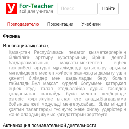
Преподавателю
Презентации
Учебники
Физика
Инновациялық сабақ
Қазақстан Республикасы педагог қызметкерлерінің
біліктілігін арттыру курстарының бірінші деңгей
бағдарламасының мақсаты-мектептегі еңбек
тәжірибесі әртүрлі мұғалімдерді қатыстыру арқылы
мұғалімдерге мектеп жүйесін жан-жақты дамыту үшін
қажетті білімдер мен дағдыларды беру болып
табылады.Бұл мақсат күрделі болуымен қатар,көп
еңбек етуді талап етеді,алайда дұрыс тәсілдер
қолданылған жағдайда бүкіл мектеп шеңберінде
өзгеріс жүргізілуіне ықпал ете алады.Бағдарлама
бойынша жеті модульді меңгеру,сабақ... білім міндеті
қоятын талаптарды түсінуге; жеке ойлау үдерістерін
және олардың жұмыс қағидаттарын зерттеуге
Активизация познавательной деятельности