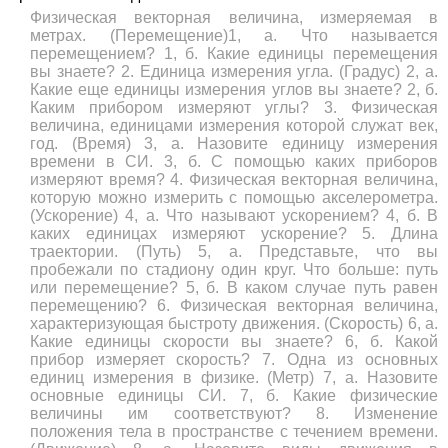
Физическая векторная величина, измеряемая в
метрах. (Перемещение)1, а. Что называется
перемещением? 1, б. Какие единицы перемещения
вы знаете? 2. Единица измерения угла. (Градус) 2, а.
Какие еще единицы измерения углов вы знаете? 2, б.
Каким прибором измеряют углы? 3. Физическая
величина, единицами измерения которой служат век,
год. (Время) 3, а. Назовите единицу измерения
времени в СИ. 3, б. С помощью каких приборов
измеряют время? 4. Физическая векторная величина,
которую можно измерить с помощью акселерометра.
(Ускорение) 4, а. Что называют ускорением? 4, б. В
каких единицах измеряют ускорение? 5. Длина
траектории. (Путь) 5, а. Представьте, что вы
пробежали по стадиону один круг. Что больше: путь
или перемещение? 5, б. В каком случае путь равен
перемещению? 6. Физическая векторная величина,
характеризующая быстроту движения. (Скорость) 6, а.
Какие единицы скорости вы знаете? 6, б. Какой
прибор измеряет скорость? 7. Одна из основных
единиц измерения в физике. (Метр) 7, а. Назовите
основные единицы СИ. 7, б. Какие физические
величины им соответствуют? 8. Изменение
положения тела в пространстве с течением времени.