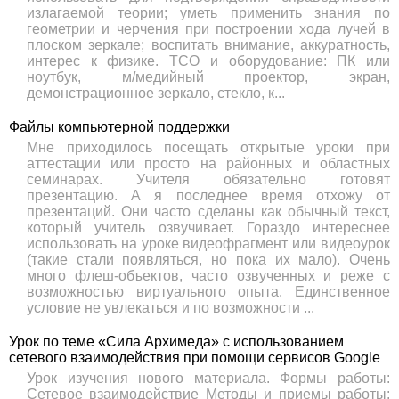
излагаемой теории; уметь применить знания по
геометрии и черчения при построении хода лучей в
плоском зеркале; воспитать внимание, аккуратность,
интерес к физике. ТСО и оборудование: ПК или
ноутбук, м/медийный проектор, экран,
демонстрационное зеркало, стекло, к...
Файлы компьютерной поддержки
Мне приходилось посещать открытые уроки при
аттестации или просто на районных и областных
семинарах. Учителя обязательно готовят
презентацию. А я последнее время отхожу от
презентаций. Они часто сделаны как обычный текст,
который учитель озвучивает. Гораздо интереснее
использовать на уроке видеофрагмент или видеоурок
(такие стали появляться, но пока их мало). Очень
много флеш-объектов, часто озвученных и реже с
возможностью виртуального опыта. Единственное
условие не увлекаться и по возможности ...
Урок по теме «Сила Архимеда» с использованием
сетевого взаимодействия при помощи сервисов Google
Урок изучения нового материала. Формы работы:
Сетевое взаимодействие Методы и приемы работы: