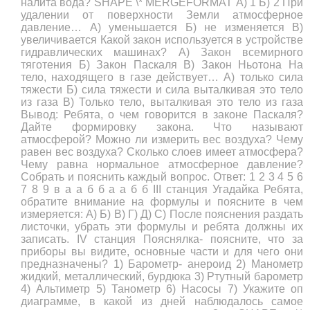
налита вода? SHAPE \* MERGEFORMAT А) 1 Б) 2 При
удалении от поверхности Земли атмосферное
давление… А) уменьшается Б) не изменяется В)
увеличивается Какой закон используется в устройстве
гидравлических машинах? А) Закон всемирного
тяготения Б) Закон Паскаля В) Закон Ньотона На
тело, находящего в газе действует… А) только сила
тяжести Б) сила тяжести и сила выталкивая это тело
из газа В) Только тело, выталкивая это тело из газа
Вывод: Ребята, о чем говорится в законе Паскаля?
Дайте формировку закона. Что называют
атмосферой? Можно ли измерить вес воздуха? Чему
равен вес воздуха? Сколько слоев имеет атмосфера?
Чему равна нормальное атмосферное давление?
Собрать и пояснить каждый вопрос. Ответ: 1 2 3 4 5 6
7 8 9 в а а б б а а б б III станция Угадайка Ребята,
обратите внимание на формулы и поясните в чем
измеряется: А) Б) В) Г) Д) С) После пояснения раздать
листочки, убрать эти формулы и ребята должны их
записать. IV станция Пояснялка- поясните, что за
приборы вы видите, основные части и для чего они
предназначены? 1) Барометр- анероид 2) Манометр
жидкий, металлический, бурдюка 3) Ртутный барометр
4) Альтиметр 5) Танометр 6) Насосы 7) Укажите оп
диаграмме, в какой из дней наблюдалось самое