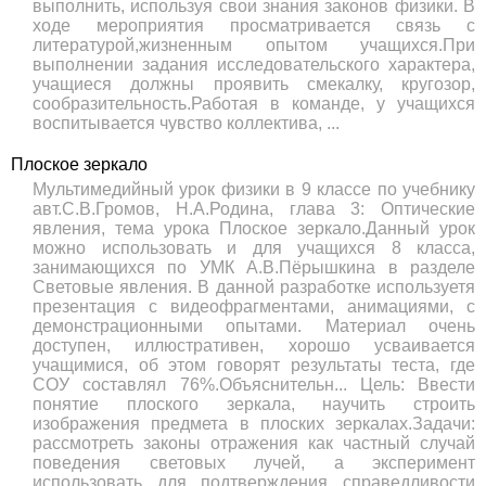
выполнить, используя свои знания законов физики. В
ходе мероприятия просматривается связь с
литературой,жизненным опытом учащихся.При
выполнении задания исследовательского характера,
учащиеся должны проявить смекалку, кругозор,
сообразительность.Работая в команде, у учащихся
воспитывается чувство коллектива, ...
Плоское зеркало
Мультимедийный урок физики в 9 классе по учебнику
авт.С.В.Громов, Н.А.Родина, глава 3: Оптические
явления, тема урока Плоское зеркало.Данный урок
можно использовать и для учащихся 8 класса,
занимающихся по УМК А.В.Пёрышкина в разделе
Световые явления. В данной разработке используетя
презентация с видеофрагментами, анимациями, с
демонстрационными опытами. Материал очень
доступен, иллюстративен, хорошо усваивается
учащимися, об этом говорят результаты теста, где
СОУ составлял 76%.Объяснительн... Цель: Ввести
понятие плоского зеркала, научить строить
изображения предмета в плоских зеркалах.Задачи:
рассмотреть законы отражения как частный случай
поведения световых лучей, а эксперимент
использовать для подтверждения справедливости