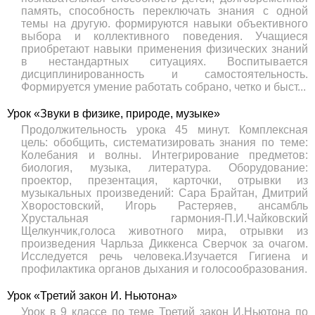
память, способность переключать знания с одной
темы на другую. формируются навыки объективного
выбора и коллективного поведения. Учащиеся
приобретают навыки применения физических знаний
в нестандартных ситуациях. Воспитывается
дисциплинированность и самостоятельность.
Формируется умение работать собрано, четко и быст...
Урок «Звуки в физике, природе, музыке»
Продолжительность урока 45 минут. Комплексная
цель: обобщить, систематизировать знания по теме:
Колебания и волны. Интегрирование предметов:
биология, музыка, литература. Оборудование:
проектор, презентация, карточки, отрывки из
музыкальных произведений: Сара Брайтан, Дмитрий
Хворостовский, Игорь Растеряев, ансамбль
Хрустальная гармония-П.И.Чайковский
Щелкунчик,голоса животного мира, отрывки из
произведения Чарльза Диккенса Сверчок за очагом.
Исследуется речь человека.Изучается Гигиена и
профилактика органов дыхания и голосообразования.
Урок «Третий закон И. Ньютона»
Урок в 9 классе по теме Третий закон И.Ньютона по