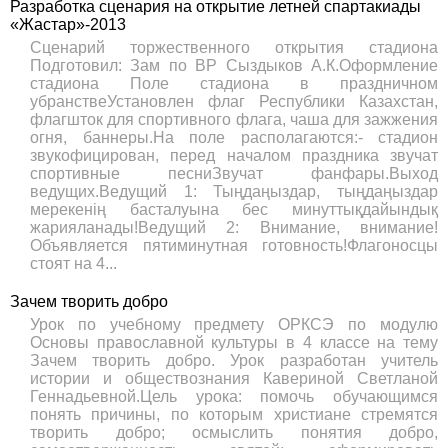
Разработка сценария на открытие летней спартакиады
«Жастар»-2013
Сценарий торжественного открытия стадиона
Подготовил: Зам по ВР Сыздыков А.К.Оформление
стадиона Поле стадиона в праздничном
убранствеУстановлен флаг Республики Казахстан,
флагшток для спортивного флага, чаша для зажжения
огня, баннеры.На поле располагаются:- стадион
звукофицирован, перед началом праздника звучат
спортивные песниЗвучат фанфары.Выход
ведущих.Ведущий 1: Тыңдаңыздар, тыңдаңыздар
мерекенің басталуына бес минуттықдайындық
жарияланады!Ведущий 2: Внимание, внимание!
Объявляется пятиминутная готовность!Флагоносцы
стоят на 4...
Зачем творить добро
Урок по учебному предмету ОРКСЭ по модулю
Основы православной культуры в 4 классе на тему
Зачем творить добро. Урок разработан учитель
истории и обществознания Кавериной Светланой
Геннадьевной.Цель урока: помочь обучающимся
понять причины, по которым христиане стремятся
творить добро; осмыслить понятия добро,