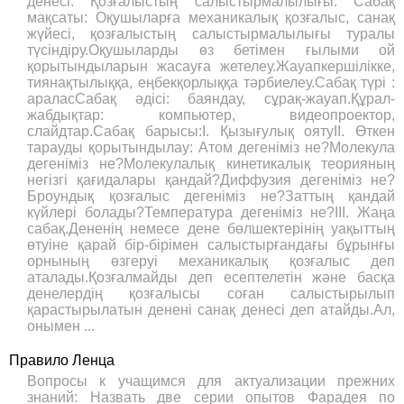
денесі. Қозғалыстың салыстырмалылығы. Сабақ
мақсаты: Оқушыларға механикалық қозғалыс, санақ
жүйесі, қозғалыстың салыстырмалылығы туралы
түсіндіру.Оқушыларды өз бетімен ғылыми ой
қорытындыларын жасауға жетелеу.Жауапкершілікке,
тиянақтылыққа, еңбекқорлыққа тәрбиелеу.Сабақ түрі :
араласСабақ әдісі: баяндау, сұрақ-жауап.Құрал-
жабдықтар: компьютер, видеопроектор,
слайдтар.Сабақ барысы:І. Қызығулық оятуІІ. Өткен
тарауды қорытындылау: Атом дегеніміз не?Молекула
дегеніміз не?Молекулалық кинетикалық теорияның
негізгі қағидалары қандай?Диффузия дегеніміз не?
Броундық қозғалыс дегеніміз не?Заттың қандай
күйлері болады?Температура дегеніміз не?ІІІ. Жаңа
сабақ.Дененің немесе дене бөлшектерінің уақыттың
өтуіне қарай бір-бірімен салыстырғандағы бұрынғы
орнының өзгеруі механикалық қозғалыс деп
аталады.Қозғалмайды деп есептелетін және басқа
денелердің қозғалысы соған салыстырылып
қарастырылатын денені санақ денесі деп атайды.Ал,
онымен ...
Правило Ленца
Вопросы к учащимся для актуализации прежних
знаний: Назвать две серии опытов Фарадея по