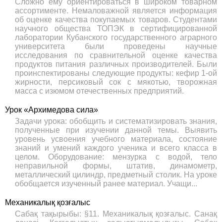
Сложно ему ориентироваться в широком товарном
ассортименте. Немаловажной является информация
об оценке качества покупаемых товаров. Студентами
научного общества ТОПЭК в сертифицированной
лаборатории Кубанского государственного аграрного
университета были проведены научные
исследования по сравнительной оценке качества
продуктов питания различных производителей. Были
проинспектированы следующие продукты: кефир 1-ой
жирности, персиковый сок с мякотью, творожная
масса с изюмом отечественных предприятий.
Урок «Архимедова сила»
Задачи урока: обобщить и систематизировать знания,
полученные при изучении данной темы. Выявить
уровень усвоения учебного материала, состояние
знаний и умений каждого ученика и всего класса в
целом. Оборудование: мензурка с водой, тело
неправильной формы, штатив, динамометр,
металлический цилиндр, предметный столик. На уроке
обобщается изученный ранее материал. Учащи...
Механикалық қозғалыс
Сабақ тақырыбы: §11. Механикалық қозғалыс. Санақ