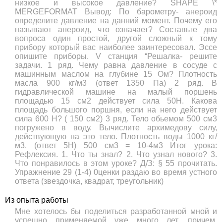
низкое и высокое давление? SHAPE \*
MERGEFORMAT Вывод: По барометру- анероид
определите давление на данний момент. Почему его
называют анероид, что означает? Составьте два
вопроса один простой, другой сложный к тому
прибору который вас наиболее заинтересовал. Эссе
опишите приборы. V станция “Решалка- решите
задачи. 1 ряд. Чему равна давление в сосуде с
машинным маслом на глубине 15 Ом? Плотность
масла 900 кг/м3 (ответ 1350 Па) 2 ряд. В
гидравлической машине на малый поршень
площадью 15 см2 действует сила 50Н. Какова
площадь большого поршня, если на него действует
сила 600 Н? ( 150 см2) 3 ряд. Тело обьемом 500 см3
погружено в воду. Вычислите архимедову силу,
действующую на это тело. Плотность воды 1000 кг/
м3. (ответ 5Н) 500 см3 = 10-4м3 Итог урока:
Рефлексия. 1. Что ты знал? 2. Что узнал нового? 3.
Что понравилось в этом уроке? Д/З: § 55 прочитать.
Упражнение 29 (1-4) 0ценки раздаю во время устного
ответа (звездочка, квадрат, треугольник)
Из опыта работы
Мне хотелось бы поделиться разработанной мной и
успешно применяемой уже много лет, причем,