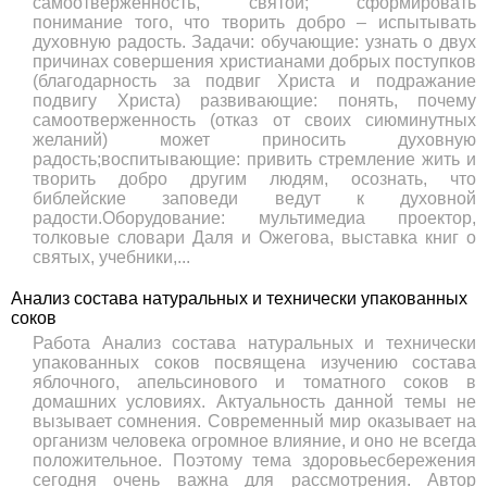
самоотверженность, святой; сформировать
понимание того, что творить добро – испытывать
духовную радость. Задачи: обучающие: узнать о двух
причинах совершения христианами добрых поступков
(благодарность за подвиг Христа и подражание
подвигу Христа) развивающие: понять, почему
самоотверженность (отказ от своих сиюминутных
желаний) может приносить духовную
радость;воспитывающие: привить стремление жить и
творить добро другим людям, осознать, что
библейские заповеди ведут к духовной
радости.Оборудование: мультимедиа проектор,
толковые словари Даля и Ожегова, выставка книг о
святых, учебники,...
Анализ состава натуральных и технически упакованных
соков
Работа Анализ состава натуральных и технически
упакованных соков посвящена изучению состава
яблочного, апельсинового и томатного соков в
домашних условиях. Актуальность данной темы не
вызывает сомнения. Современный мир оказывает на
организм человека огромное влияние, и оно не всегда
положительное. Поэтому тема здоровьесбережения
сегодня очень важна для рассмотрения. Автор