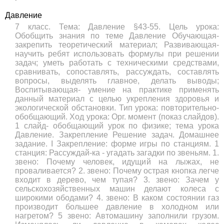
Давление
7 класс. Тема: Давление §43-55. Цель урока:
Обобщить знания по теме Давление Обучающая-
закрепить теоретический материал; Развивающая-
научить ребят использовать формулы при решении
задач; уметь работать с техническими средствами,
сравнивать, сопоставлять, рассуждать, составлять
вопросы, выделять главное, делать выводы;
Воспитывающая- умение на практике применять
данный материал с целью укрепления здоровья и
экологической обстановки. Тип урока: повторительно-
обобщающий. Ход урока: Орг. момент (показ слайдов).
1 слайд- обобщающий урок по физике; тема урока
Давление. Закрепление Решение задач. Домашнее
задание. I Закрепление: форме игры по станциям. 1
станция: Рассуждай-ка - угадать загадки по звеньям. 1.
звено: Почему человек, идущий на лыжах, не
проваливается? 2. звено: Почему острая кнопка легче
входит в дерево, чем тупая? 3. звено: Зачем у
сельскохозяйственных машин делают колеса с
широкими ободами? 4. звено: В каком состоянии газ
производит большее давление в холодном или
нагретом? 5 звено: Автомашину заполнили грузом.