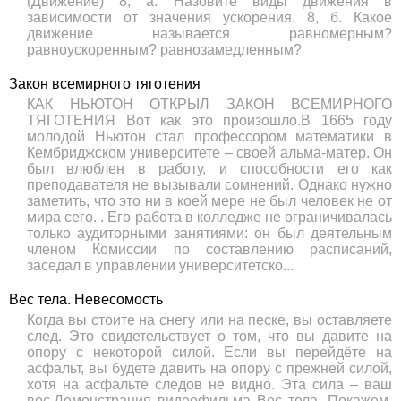
(Движение) 8, а. Назовите виды движения в
зависимости от значения ускорения. 8, б. Какое
движение называется равномерным?
равноускоренным? равнозамедленным?
Закон всемирного тяготения
КАК НЬЮТОН ОТКРЫЛ ЗАКОН ВСЕМИРНОГО
ТЯГОТЕНИЯ Вот как это произошло.В 1665 году
молодой Ньютон стал профессором математики в
Кембриджском университете – своей альма-матер. Он
был влюблен в работу, и способности его как
преподавателя не вызывали сомнений. Однако нужно
заметить, что это ни в коей мере не был человек не от
мира сего. . Его работа в колледже не ограничивалась
только аудиторными занятиями: он был деятельным
членом Комиссии по составлению расписаний,
заседал в управлении университетско...
Вес тела. Невесомость
Когда вы стоите на снегу или на песке, вы оставляете
след. Это свидетельствует о том, что вы давите на
опору с некоторой силой. Если вы перейдёте на
асфальт, вы будете давить на опору с прежней силой,
хотя на асфальте следов не видно. Эта сила – ваш
вес.Демонстрация видеофильма Вес тела. Покажем,