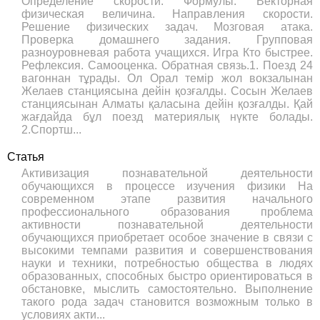
Определение скорости. Формулы. Векторная
физическая величина. Направления скорости.
Решение физических задач. Мозговая атака.
Проверка домашнего задания. Групповая
разноуровневая работа учащихся. Игра Кто быстрее.
Рефлексия. Самооценка. Обратная связь.1. Поезд 24
вагоннан тұрады. Ол Орал темір жол вокзалынан
Желаев станциясына дейін қозғалды. Сосын Желаев
станциясынан Алматы қаласына дейін қозғалды. Қай
жағдайда бұл поезд материялық нүкте болады.
2.Спортш...
Статья
Активизация познавательной деятельности
обучающихся в процессе изучения физики На
современном этапе развития начального
профессионального образования проблема
активности познавательной деятельности
обучающихся приобретает особое значение в связи с
высокими темпами развития и совершенствования
науки и техники, потребностью общества в людях
образованных, способных быстро ориентироваться в
обстановке, мыслить самостоятельно. Выполнение
такого рода задач становится возможным только в
условиях акти...