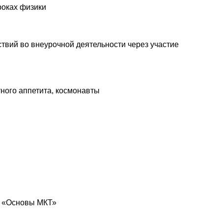
роках физики
вий во внеурочной деятельности через участие
ного аппетита, космонавты
е «Основы МКТ»