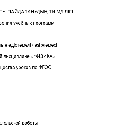
ТЫ ПАЙДАЛАНУДЫҢ ТИІМДІЛІГІ
воения учебных программ
ың әдістемелік әзірлемесі
ной дисциплине «ФИЗИКА»
щества уроков по ФГОС
ательской работы