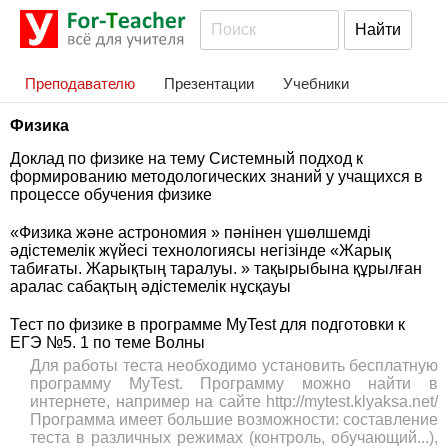
Преподавателю
Презентации
Учебники
Физика
Доклад по физике на тему Системный подход к
формированию методологических знаний у учащихся в
процессе обучения физике
«Физика және астрономия » пәнінен үшөлшемді
әдістемелік жүйесі технологиясы негізінде «Жарық
табиғаты. Жарықтың таралуы. » тақырыбына құрылған
аралас сабақтың әдістемелік нұсқауы
Тест по физике в программе MyTest для подготовки к
ЕГЭ №5. 1 по теме Волны
Для работы теста необходимо установить бесплатную
программу MyTest. Программу можно найти в
интернете, например на сайте http://mytest.klyaksa.net/
Программа имеет большие возможности: составление
теста в различных режимах (контроль, обучающий...),